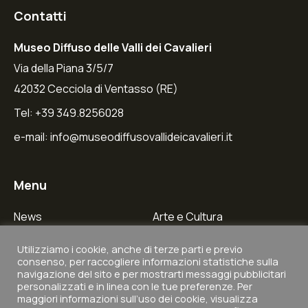
Contatti
Museo Diffuso delle Valli dei Cavalieri
Via della Piana 3/5/7
42032 Cecciola di Ventasso (RE)
Tel: +39 349.8256028
e-mail:
info@museodiffusovallideicavalieri.it
Menu
News
Arte e Cultura
Galleria Fotografica
Borghi e Tradizioni
Utilizziamo i cookie, anche di terze parti e previo
consenso, per raccogliere informazioni statistiche sulla
Borghi
Natura e Paesaggi
navigazione del sito e per mostrarti messaggi pubblicitari
personalizzati e in linea con le tue preferenze. Per
Contatti
Itinerari ed Esperienze
maggiori informazioni sull’uso dei cookie, visualizza