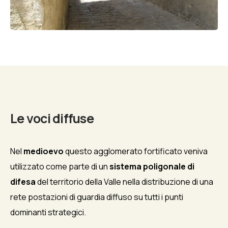
Biography
Le voci diffuse
Nel
medioevo
questo agglomerato fortificato veniva
utilizzato come parte di un
sistema poligonale di
difesa
del territorio della Valle nella distribuzione di una
rete postazioni di guardia diffuso su tutti i punti
dominanti strategici.