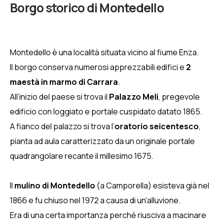
Member
Borgo storico di Montedello
Montedello è una località situata vicino al fiume Enza.
Il borgo conserva numerosi apprezzabili edifici e
2
maestà in marmo di Carrara
.
All’inizio del paese si trova il
Palazzo Meli
, pregevole
edificio con loggiato e portale cuspidato datato 1865.
A fianco del palazzo si trova l’
oratorio seicentesco
,
pianta ad aula caratterizzato da un originale portale
quadrangolare recante il millesimo 1675.
Il
mulino di Montedello
(a Camporella) esisteva già nel
1866 e fu chiuso nel 1972 a causa di un'alluvione.
Era di una certa importanza perché riusciva a macinare