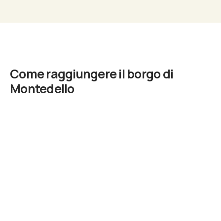
Find Out More
Come raggiungere il borgo di
Montedello