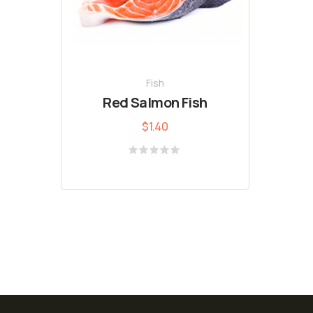
Fish
Red Salmon Fish
$
1.40
Valutato
0
su
5