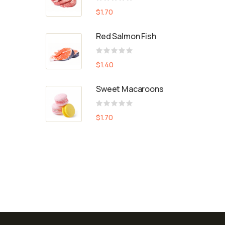
Valutato
$
1.70
0
su
5
Red Salmon Fish
Valutato
$
1.40
0
su
5
Sweet Macaroons
Valutato
$
1.70
0
su
5